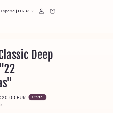
Iniciar
P
Carrito
España | EUR €
sesión
a
s
r
Classic Deep
e
 "22
g
as"
ó
n
Precio
€20,00 EUR
Oferta
de
s.
oferta