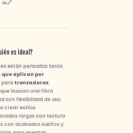
 ✂️🔗
ién es ideal?
nes están pensadas tanto
s que aplican por
o para
trenzadoras
que buscan una fibra
d con flexibilidad de uso.
a crear estilos
einados largos con textura
as con acabados sueltos y
ectas para eventos,