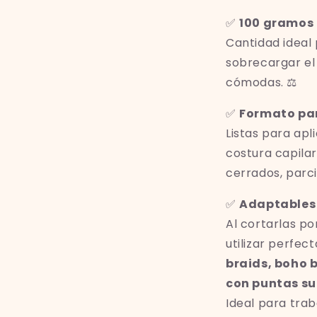
✅
100 gramos
Cantidad ideal 
sobrecargar el 
cómodas. ⚖️
✅
Formato par
Listas para apl
costura capilar
cerrados, parcia
✅
Adaptables 
Al cortarlas p
utilizar perfe
braids, boho b
con puntas su
Ideal para trab