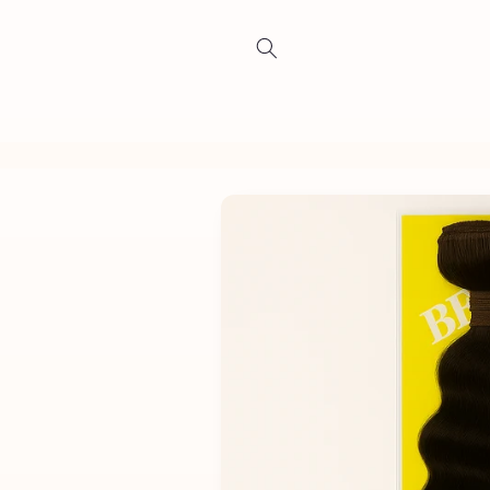
Ir
directamente
al contenido
Ir
directamente
a la
información
del producto