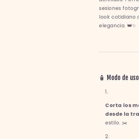
sesiones fotogr
look cotidiano 
elegancia. 👑✨
🧴 Modo de uso
Corta los m
desde la t
estilo. ✂️