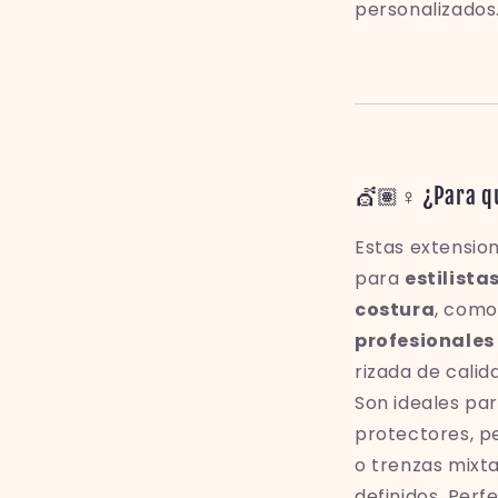
personalizados.
💇🏽♀️ ¿Para qu
Estas extensio
para
estilista
costura
, com
profesionales
rizada de calida
Son ideales par
protectores, p
o trenzas mixt
definidos. Perf