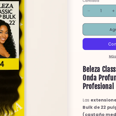
Cantidad
Reducir
A
cantidad
c
para
p
Agr
Beleza
B
Classic
C
Deep
D
Bulk
B
4
4
&quot;22
&
Más
Pulgadas&qu
P
Beleza Clas
Onda Profun
Profesional
Las
extensione
Bulk de 22 pu
(castaño med