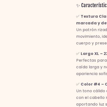
✨ Característic
✅
Textura Cla
marcada y de
Un patrón riza
movimiento, id
cuerpo y presen
✅
Largo XL – 
Perfectas para
caída larga y n
apariencia sofis
✅
Color #4 – 
Un tono cálido 
con el cabello 
aportando luz s