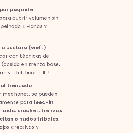
 por paquete
para cubrir volumen sin
peinado. Livianas y
a costura (weft)
icar con técnicas de
 (cosido en trenza base,
les o full head). 🧵🪡
al trenzado
or mechones, se pueden
ctamente para
feed-in
raids, crochet, trenzas
eltas o nudos tribales
.
ajos creativos y