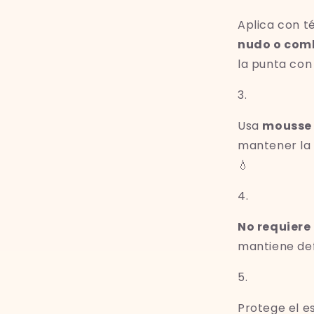
Aplica con t
nudo o com
la punta con 
Usa
mousse 
mantener la f
💧
No requiere
mantiene def
Protege el e