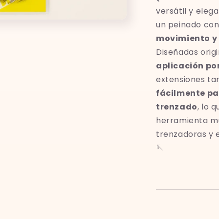
versátil y ele
un peinado co
movimiento y
Diseñadas orig
aplicación po
extensiones t
fácilmente pa
trenzado
, lo 
herramienta mu
trenzadoras y e
🪡