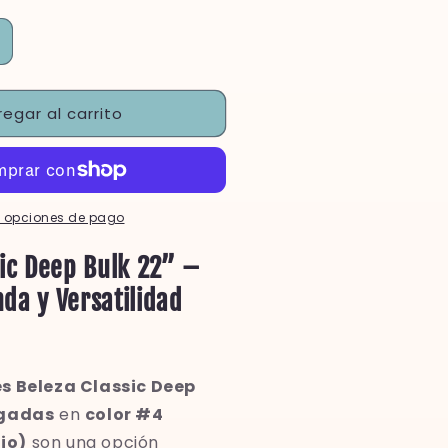
umentar
antidad
ara
egar al carrito
eleza
lassic
eep
ulk
quot;22
 opciones de pago
ot;
ulgadas&quot;
sic Deep Bulk 22” –
da y Versatilidad
s Beleza Classic Deep
lgadas
en
color #4
io)
son una opción