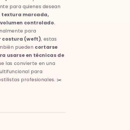
gante para quienes desean
n
textura marcada,
 volumen controlado
.
inalmente para
r costura (weft)
, estas
ambién pueden
cortarse
ra usarse en técnicas de
que las convierte en una
ltifuncional para
stilistas profesionales. ✂️