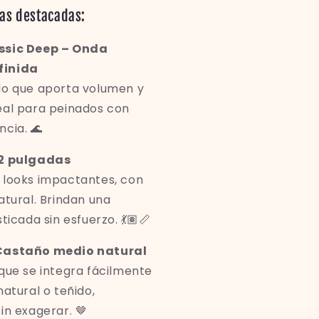
as destacadas:
ssic Deep – Onda
finida
do que aporta volumen y
eal para peinados con
cia. 🌊
22 pulgadas
 looks impactantes, con
atural. Brindan una
ticada sin esfuerzo. 💃🏽📏
Castaño medio natural
que se integra fácilmente
natural o teñido,
in exagerar. 🤎