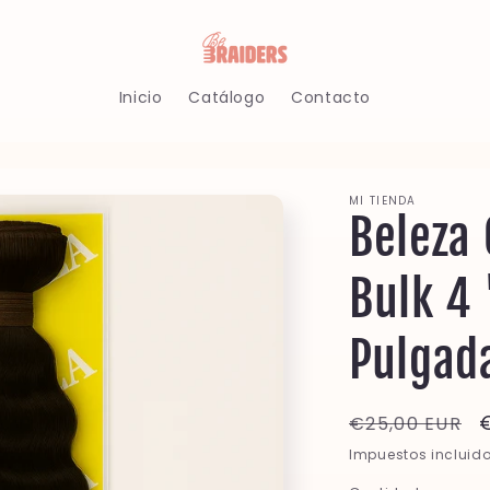
Inicio
Catálogo
Contacto
í
/
MI TIENDA
Beleza 
Bulk 4
i
Pulgad
Precio
€25,00 EUR
habitual
Impuestos incluido